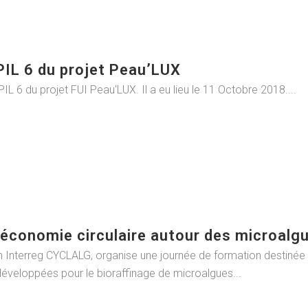
PIL 6 du projet Peau’LUX
L 6 du projet FUI Peau'LUX. Il a eu lieu le 11 Octobre 2018....
 économie circulaire autour des microalg
 Interreg CYCLALG, organise une journée de formation destinée 
développées pour le bioraffinage de microalgues...