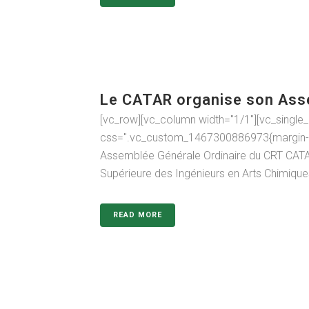
Le CATAR organise son Ass
[vc_row][vc_column width="1/1"][vc_single_
css=".vc_custom_1467300886973{margin-top
Assemblée Générale Ordinaire du CRT CATAR
Supérieure des Ingénieurs en Arts Chimique
READ MORE