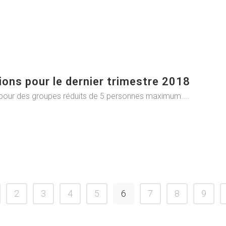
ons pour le dernier trimestre 2018
 pour des groupes réduits de 5 personnes maximum....
2
3
4
5
6
7
8
9