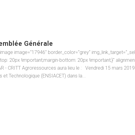
emblée Générale
image image="17946" border_color="grey" img_link_target="_self"
: 20px !important;margin-bottom: 20px !important;}" alignment
 - CRITT Agroressources aura lieu le : Vendredi 15 mars 2019 à
s et Technologique (ENSIACET) dans la...