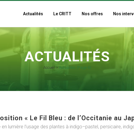
Actualités
Le CRITT
Nos offres
Nos interv
ACTUALITÉS
Accueil
>
Actualités
(Page 6)
sition « Le Fil Bleu : de l’Occitanie au Ja
 en lumière l’usage des plantes à indigo–pastel, persicaire, indig