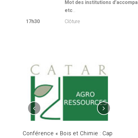
Mot des institutions d’accompa
etc
…
17h30
Clôture
L-MAC /
Conférence « Bois et Chimie : Cap
Conféren