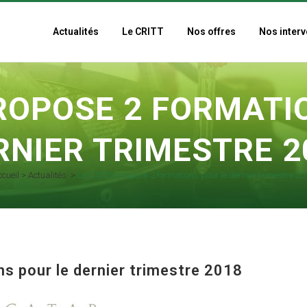
Actualités
Le CRITT
Nos offres
Nos interv
ROPOSE 2 FORMATI
RNIER TRIMESTRE 2
ccueil
>
Actualités
>
Le CATAR propose 2 formations pour le dernier trimestre 20
s pour le dernier trimestre 2018