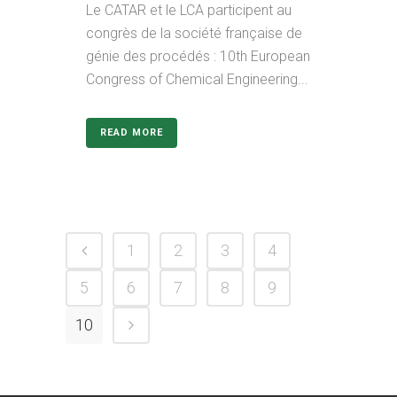
Le CATAR et le LCA participent au
congrès de la société française de
génie des procédés : 10th European
Congress of Chemical Engineering...
READ MORE
1
2
3
4
5
6
7
8
9
10