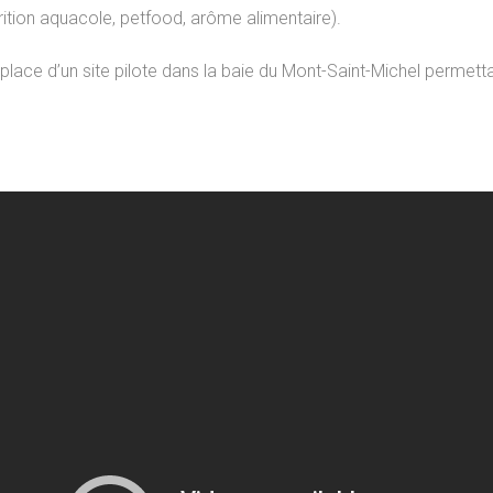
trition aquacole, petfood, arôme alimentaire).
ace d’un site pilote dans la baie du Mont-Saint-Michel permett