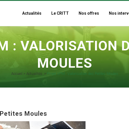
Actualités
Le CRITT
Nos offres
Nos interv
 : VALORISATION 
MOULES
Accueil
>
Actualités
>
Projet VPM : Valorisation des Petites Moules
 Petites Moules