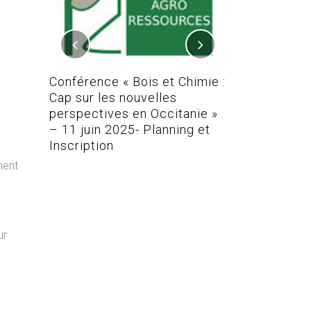
 REAL-
TEFA
Conférence « Bois et Chimie :
Conférence Bo
Cap sur les nouvelles
perspectives en Occitanie »
– 11 juin 2025- Planning et
Inscription
ment
ur