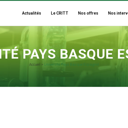
Actualités
Le CRITT
Nos offres
Nos interv
ITÉ PAYS BASQUE 
Accueil
>
Université Pays Basque Espagnol