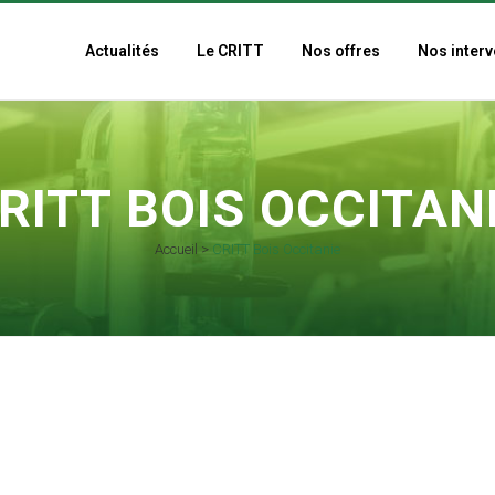
Actualités
Le CRITT
Nos offres
Nos interv
RITT BOIS OCCITAN
Accueil
>
CRITT Bois Occitanie