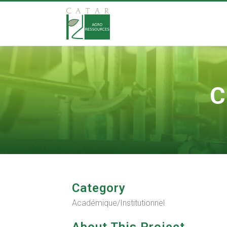
C
Category
Académique/Institutionnel
About This Project