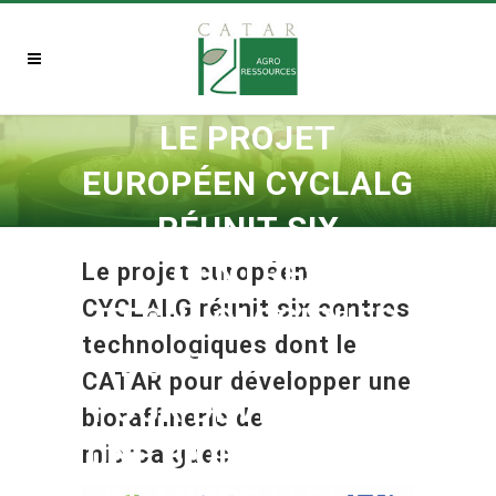
LE PROJET
EUROPÉEN CYCLALG
RÉUNIT SIX
CENTRES
Le projet européen
CYCLALG réunit six centres
TECHNOLOGIQUES
technologiques dont le
DONT LE CATAR
CATAR pour développer une
POUR DÉVELOPPER
bioraffinerie de
UNE BIORAFFINERIE
microalgues