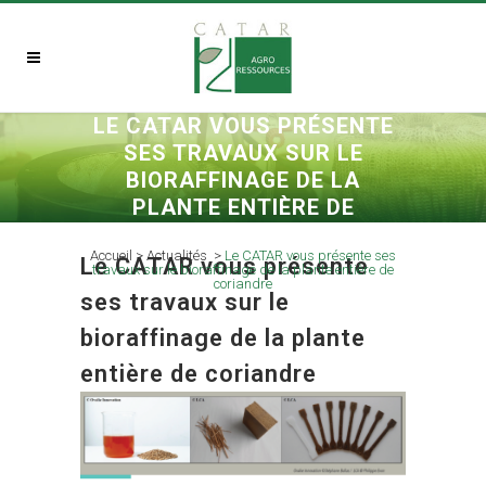
LE CATAR VOUS PRÉSENTE
SES TRAVAUX SUR LE
BIORAFFINAGE DE LA
PLANTE ENTIÈRE DE
CORIANDRE
Accueil
>
Actualités
>
Le CATAR vous présente ses
Le CATAR vous présente
travaux sur le bioraffinage de la plante entière de
coriandre
ses travaux sur le
bioraffinage de la plante
entière de coriandre