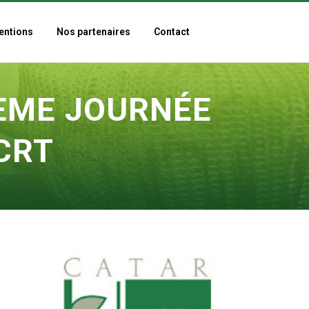
entions
Nos partenaires
Contact
9ÈME JOURNÉE
CRT
 CRT