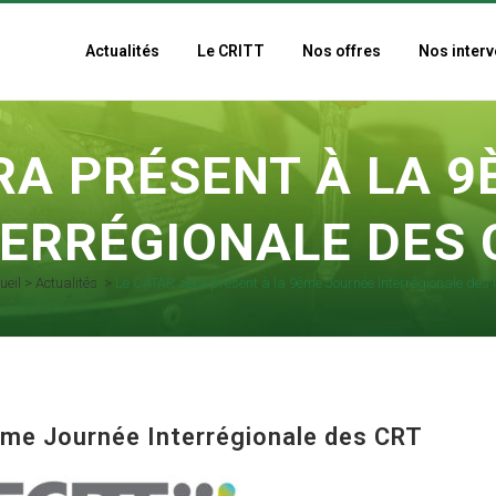
Actualités
Le CRITT
Nos offres
Nos interv
RA PRÉSENT À LA 
TERRÉGIONALE DES 
ueil
>
Actualités
>
Le CATAR sera présent à la 9ème Journée Interrégionale des
ème Journée Interrégionale des CRT