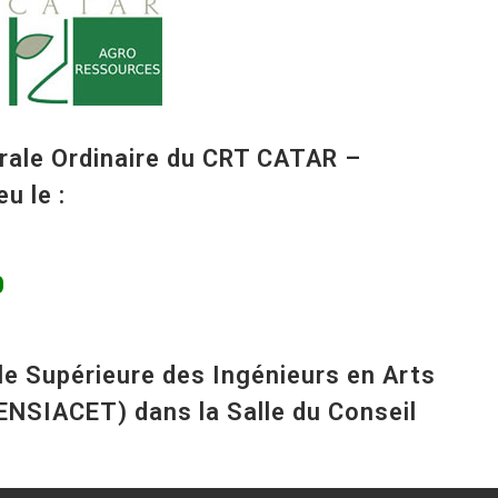
Lancement du projet
MAC / Interreg POC
ale Ordinaire du CRT CATAR –
u le :
0
nale Supérieure des Ingénieurs en Arts
ENSIACET) dans la Salle du Conseil