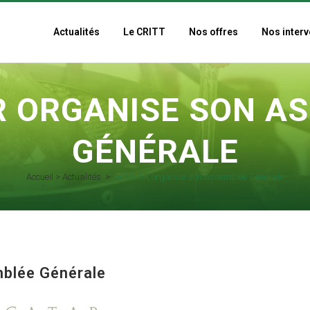
Actualités
Le CRITT
Nos offres
Nos interv
R ORGANISE SON A
GÉNÉRALE
Accueil
>
Actualités
>
Le CATAR organise son Assemblée Générale
blée Générale