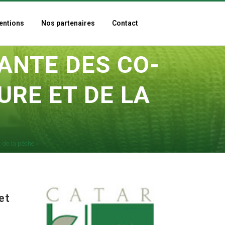
entions
Nos partenaires
Contact
ANTE DES CO-
URE ET DE LA
 de la pêche »
et