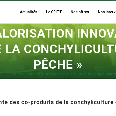
Actualités
Le CRITT
Nos offres
Nos interv
ALORISATION INNOV
 LA CONCHYLICULT
PÊCHE »
alités
>
Journée « Valorisation innovante des co-produits de la conchyliculture et
nte des co-produits de la conchyliculture 